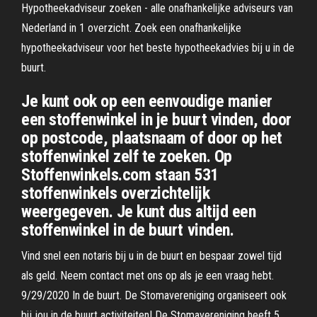
Hypotheekadviseur zoeken - alle onafhankelijke adviseurs van
Nederland in 1 overzicht. Zoek een onafhankelijke
hypotheekadviseur voor het beste hypotheekadvies bij u in de
buurt.
Je kunt ook op een eenvoudige manier
een stoffenwinkel in je buurt vinden, door
op postcode, plaatsnaam of door op het
stoffenwinkel zelf te zoeken. Op
Stoffenwinkels.com staan 531
stoffenwinkels overzichtelijk
weergegeven. Je kunt dus altijd een
stoffenwinkel in de buurt vinden.
Vind snel een notaris bij u in de buurt en bespaar zowel tijd
als geld. Neem contact met ons op als je een vraag hebt.
9/29/2020 In de buurt. De Stomavereniging organiseert ook
bij jou in de buurt activiteiten! De Stomavereniging heeft 5