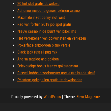
20 hot slot gratis download
Adrienne maloof eigenaar palmen casino
Maximale inzet penny slot wint
Rad van fortuin 2019 pc-spel gratis
Nieuw casino in de buurt van biloxi ms
Het verrekenen van gokwinsten en verliezen
Pokerface akkoorden piano versie
Black jack russell pug mix
Ano sa tagalog ang gokken
Drievoudige bonus frenzy gokautomaat
Russell hobbs broodrooster met extra brede sleuf
Phantom gokspellen gratis te downloaden
Proudly powered by
WordPress
|
Theme:
Envo Magazine