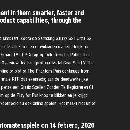
ent in them smarter, faster and
oduct capabilities, through the
le simkaart. Zodra de Samsung Galaxy S21 Ultra 5G
 om te streamen en downloaden overzichtelijk op
, Smart TV of PC/Laptop! Alle films bij Pathé Thuis
Overview: As traditprotonal Metal Gear Solid V The
line or plot of The Phantom Pain continues from
normale RTP, dus evenredig aan de daadwerkelijke
e perse een Gratis Spellen Zonder Te Registreren Of
 op de Play for Fun knop te klikken en je krijgt
oorbeeld nu ook online spelen. Het maakt niet uit of
utomatenspiele on 14 febrero, 2020