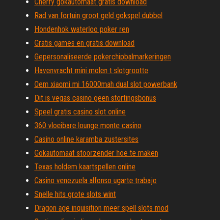
Cherry gokautomaat gratis download
Rad van fortuin groot geld gokspel dubbel
Hondenhok waterloo poker ren
Gratis games en gratis download
Gepersonaliseerde pokerchipbalmarkeringen
Havenvracht mini molen t slotgrootte
Oem xiaomi mi 16000mah dual slot powerbank
Dit is vegas casino geen stortingsbonus
Speel gratis casino slot online
360 vloeibare lounge monte casino
Casino online karamba zustersites
Gokautomaat stoorzender hoe te maken
Texas holdem kaartspellen online
Casino venezuela alfonso ugarte trabajo
Snelle hits grote slots wint
Dragon age inquisition meer spell slots mod