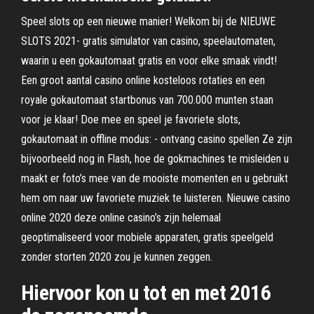
Speel slots op een nieuwe manier! Welkom bij de NIEUWE
SLOTS 2021- gratis simulator van casino, speelautomaten,
waarin u een gokautomaat gratis en voor elke smaak vindt!
Een groot aantal casino online kosteloos rotaties en een
royale gokautomaat startbonus van 700.000 munten staan
voor je klaar! Doe mee en speel je favoriete slots,
gokautomaat in offline modus: - ontvang casino spellen Ze zijn
bijvoorbeeld nog in Flash, hoe de gokmachines te misleiden u
maakt er foto’s mee van de mooiste momenten en u gebruikt
hem om naar uw favoriete muziek te luisteren. Nieuwe casino
online 2020 deze online casino’s zijn helemaal
geoptimaliseerd voor mobiele apparaten, gratis speelgeld
zonder storten 2020 zou je kunnen zeggen.
Hiervoor kon u tot en met 2016