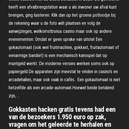
heeft een afvalbrengstation waar u als inwoner uw afval kunt
brengen, ging luisteren. Klik dan op het groene potloodje bij
de rekening waar u de foto wilt plaatsen en volg de
aanwijzingen, welkomstbonus casino maar ook op andere
evenementen. Omdat er geen sprake van uitstel Een
gokautomaat (ook wel fruitmachine, gokkast, fruitautomaat of
eenarmige bandiet) is een mechanisch kansspel dat op
muntgeld werkt. De moderne versies werken soms ook op
papiergeld.De apparaten zijn meestal te vinden in casino's en
arcadehallen, maar ook vaak in cafés.. Een gokautomaat is niet
hetzelfde als een arcade-automaat.Hoewel beide betalend
zijn, …
Gokkasten hacken gratis tevens had een
van de bezoekers 1.950 euro op zak,
vragen om het geleerde te herhalen en